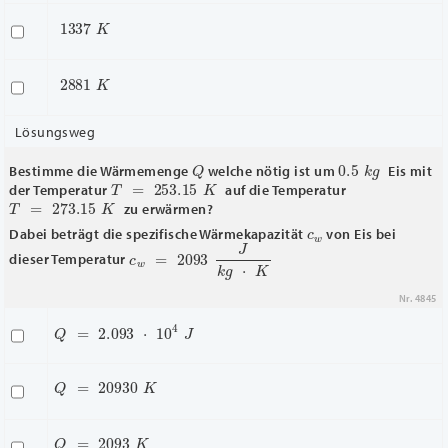
1337
K
2881
K
Lösungsweg
Q
0.5
k
g
Bestimme die Wärmemenge
welche nötig ist um
Eis mit
T
=
253.15
K
der Temperatur
auf die Temperatur
T
=
273.15
K
zu erwärmen?
c
w
Dabei beträgt die spezifische Wärmekapazität
von Eis bei
c
w
=
2093
J
k
g
⋅
K
dieser Temperatur
Nr. 4845
Q
=
2.093
⋅
10
4
J
Q
=
20930
K
Q
=
2093
K