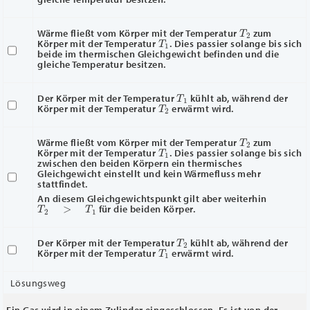
T
2
Wärme fließt vom Körper mit der Temperatur
zum
T
1
Körper mit der Temperatur
. Dies passier solange bis sich
beide im thermischen Gleichgewicht befinden und die
gleiche Temperatur besitzen.
T
1
Der Körper mit der Temperatur
kühlt ab, während der
T
2
Körper mit der Temperatur
erwärmt wird.
T
2
Wärme fließt vom Körper mit der Temperatur
zum
T
1
Körper mit der Temperatur
. Dies passier solange bis sich
zwischen den beiden Körpern ein thermisches
Gleichgewicht einstellt und kein Wärmefluss mehr
stattfindet.
An diesem Gleichgewichtspunkt gilt aber weiterhin
T
2
>
T
1
für die beiden Körper.
T
2
Der Körper mit der Temperatur
kühlt ab, während der
T
1
Körper mit der Temperatur
erwärmt wird.
Lösungsweg
Ein Gas wird in einem Zylinder eingeschlossen. Es ist von der