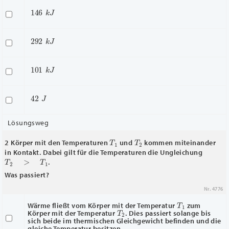
146
k
J
292
k
J
101
k
J
42
J
Lösungsweg
T
1
T
2
2 Körper mit den Temperaturen
und
kommen miteinander
in Kontakt. Dabei gilt für die Temperaturen die Ungleichung
T
2
>
T
1
.
Was passiert?
Nr. 4776
T
1
Wärme fließt vom Körper mit der Temperatur
zum
T
2
Körper mit der Temperatur
. Dies passiert solange bis
sich beide im thermischen Gleichgewicht befinden und die
gleiche Temperatur besitzen.