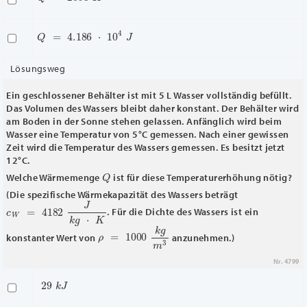
Q
=
4.186
⋅
10
4
J
Lösungsweg
Ein geschlossener Behälter ist mit 5 L Wasser vollständig befüllt.
Das Volumen des Wassers bleibt daher konstant. Der Behälter wird
am Boden in der Sonne stehen gelassen. Anfänglich wird beim
Wasser eine Temperatur von 5°C gemessen. Nach einer gewissen
Zeit wird die Temperatur des Wassers gemessen. Es besitzt jetzt
12°C.
Q
Welche Wärmemenge
ist für diese Temperaturerhöhung nötig?
(Die spezifische Wärmekapazität des Wassers beträgt
c
W
=
4182
J
k
g
⋅
K
. Für die Dichte des Wassers ist ein
ρ
=
1000
k
g
m
3
konstanter Wert von
anzunehmen.)
Nr. 4799
29
k
J