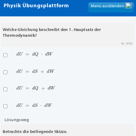
Physik Übungsplattform
Menü ausblenden
Menü anzeigen
Welche Gleichung beschreibt den 1. Hauptsatz der
Thermodynamik?
Nr. 4792
d
U
=
d
Q
⋅
d
W
d
U
=
d
S
+
d
W
d
U
=
d
Q
+
d
W
d
U
=
d
S
⋅
d
W
Lösungsweg
Betrachte die beiliegende Skizze.