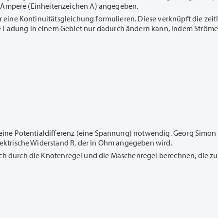
d in Ampere (Einheitenzeichen A) angegeben.
her eine Kontinuitätsgleichung formulieren. Diese verknüpft die z
e Ladung in einem Gebiet nur dadurch ändern kann, indem Ströme d
st eine Potentialdifferenz (eine Spannung) notwendig. Georg Simon
elektrische Widerstand R, der in Ohm angegeben wird.
sich durch die Knotenregel und die Maschenregel berechnen, die 